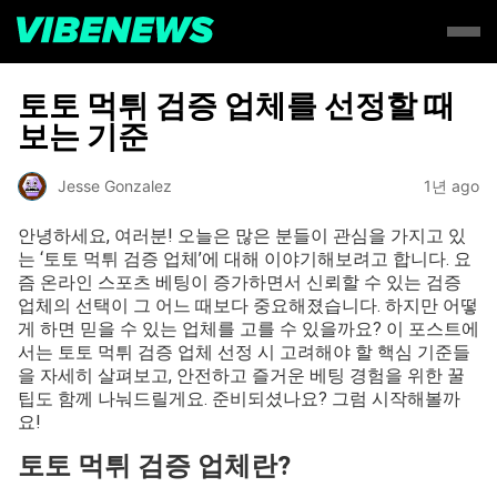
토토 먹튀 검증 업체를 선정할 때
보는 기준
Jesse Gonzalez
1년 ago
안녕하세요, 여러분! 오늘은 많은 분들이 관심을 가지고 있
는 ‘토토 먹튀 검증 업체’에 대해 이야기해보려고 합니다. 요
즘 온라인 스포츠 베팅이 증가하면서 신뢰할 수 있는 검증
업체의 선택이 그 어느 때보다 중요해졌습니다. 하지만 어떻
게 하면 믿을 수 있는 업체를 고를 수 있을까요? 이 포스트에
서는 토토 먹튀 검증 업체 선정 시 고려해야 할 핵심 기준들
을 자세히 살펴보고, 안전하고 즐거운 베팅 경험을 위한 꿀
팁도 함께 나눠드릴게요. 준비되셨나요? 그럼 시작해볼까
요!
토토 먹튀 검증 업체란?