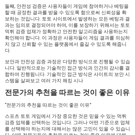
둘째, 안전성 검증은 사용자들이 게임에 참여하거나 베팅을
할 때 공정한 결과를 받을 수 있도록 함으로써 신뢰성을 확
보하는 것입니다. 토토 사이트에서 발생하는 모든 베팅과 결
과는 임의로 결정되어야 하며, 이를 보장하기 위해서는 토토
먹튀 검증 업체가 정확하고 안전한 알고리즘을 사용하는지
확인해야 합니다. 이 과정은 사용자들이 게임 결과를 의심하
지 않고 신뢰할 수 있는 플랫폼에서 즐길 수 있도록 해줍니
다.
보안과 안전성 검증 과정은 다양한 방식으로 진행될 수 있습
니다. 일반적으로는 기술적인 접근 방식과 인간의 감사를 결
합하여 진행됩니다. 기술적인 접근 방식은 사이트의 보안 시
스템을 살펴보고 여러 가지 해킹 시나
전문가의 추천을 따르는 것이 좋은 이유
“전문가의 추천을 따르는 것이 좋은 이유”
스포츠 토토 게임에서 가장 중요한 것은 믿을 수 있는 먹튀
검증 업체를 선택하는 것입니다. 그러나 어떤 기준으로 업체
를 선택해야 하는지에 대해서는 많은 고민이 있을 수 있습니