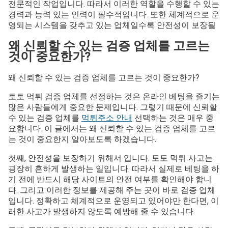
전문적인 작업입니다. 따라서 이러한 역할을 수행할 수 있는
경력과 능력 있는 인력이 필수적입니다. 또한 체계적으로 운
영되는 시스템을 갖추고 있는 업체일수록 안전성이 보장될
왜 신뢰할 수 있는 검증 업체를 고르는
것이 중요한가?
왜 신뢰할 수 있는 검증 업체를 고르는 것이 중요한가?
토토 먹튀 검증 업체를 선정하는 것은 온라인 베팅을 즐기는
많은 사람들에게 중요한 문제입니다. 그렇기 때문에 신뢰할
수 있는 검증 업체를
먹튀주소 안내
선택하는 것은 매우 중
요합니다. 이 글에서는 왜 신뢰할 수 있는 검증 업체를 고르
는 것이 중요한지 알아보도록 하겠습니다.
첫째, 안전성을 보장하기 위해서 입니다. 토토 먹튀 사고는
굉장히 흔하게 발생하는 일입니다. 따라서 실제로 베팅을 하
기 전에 반드시 해당 사이트의 안전 여부를 확인해야 합니
다. 그리고 이러한 정보를 제공해 주는 곳이 바로 검증 업체
입니다. 정확하고 체계적으로 운영되고 있어야만 한다면, 이
러한 사고가 발생하지 않도록 예방해 줄 수 있습니다.